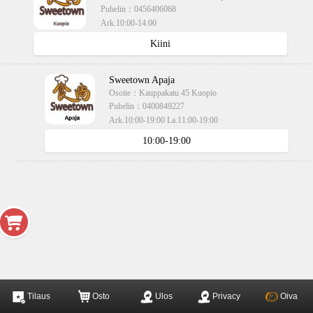
Puhelin：
0456406068
Ark.10:00-14:00
käteisellä,kortilla
Kiini
Sweetown Apaja
Osoite：
Kauppakatu 45 Kuopio
Puhelin：
0400849227
Ark.10:00-19:00 La.11:00-19:00
käteisellä,kortilla
10:00-19:00
Tilaus
Osto
Ulos
Privacy
Oiva