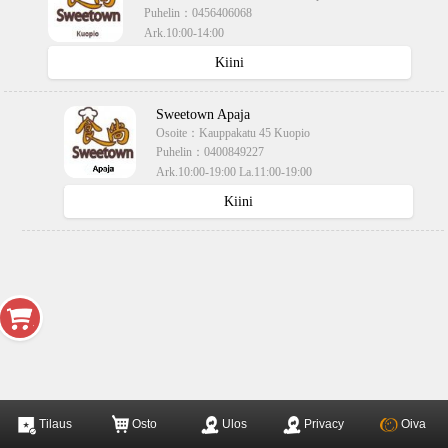
Puhelin：
0456406068
Ark.10:00-14:00
käteisellä,kortilla
Kiini
Sweetown Apaja
Osoite：
Kauppakatu 45 Kuopio
Puhelin：
0400849227
Ark.10:00-19:00 La.11:00-19:00
käteisellä,kortilla
Kiini
Tilaus
Osto
Ulos
Privacy
Oiva