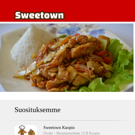
Suosituksemme
Sweetown Kuopio
Osoite：
Itkonniemenkatu 13 B Kuopio