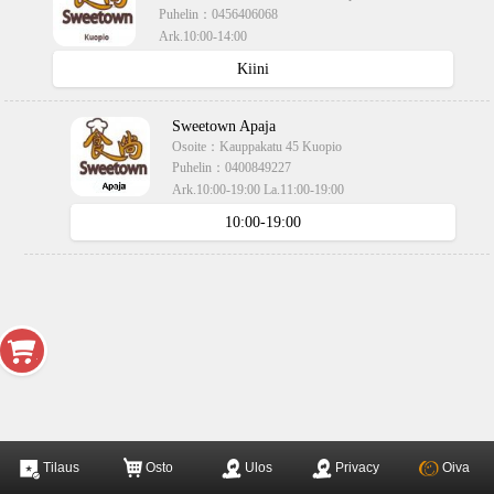
Puhelin：
0456406068
Ark.10:00-14:00
käteisellä,kortilla
Kiini
Sweetown Apaja
Osoite：
Kauppakatu 45 Kuopio
Puhelin：
0400849227
Ark.10:00-19:00 La.11:00-19:00
käteisellä,kortilla
10:00-19:00
Tilaus
Osto
Ulos
Privacy
Oiva