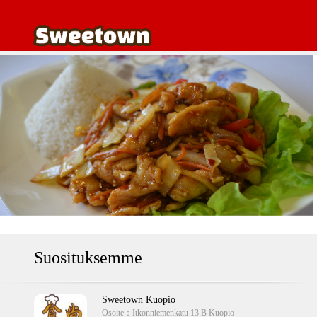
Suosituksemme
Sweetown Kuopio
Osoite：
Itkonniemenkatu 13 B Kuopio