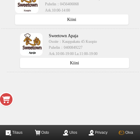
Puhelin：
0456406068
Ark.10:00-14:00
käteisellä,kortilla
Kiini
Sweetown Apaja
Osoite：
Kauppakatu 45 Kuopio
Puhelin：
0400849227
Ark.10:00-19:00 La.11:00-19:00
käteisellä,kortilla
Kiini
Tilaus
Osto
Ulos
Privacy
Oiva