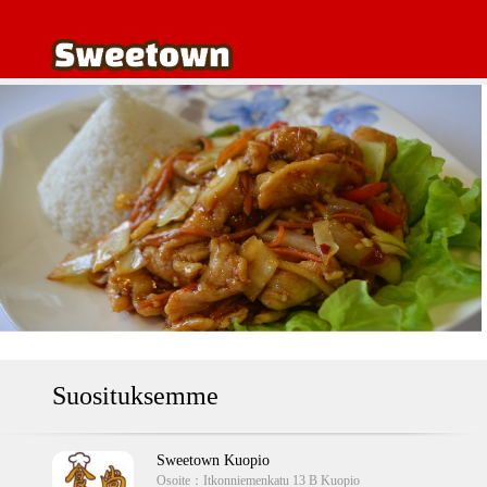
Suosituksemme
Sweetown Kuopio
Osoite：
Itkonniemenkatu 13 B Kuopio