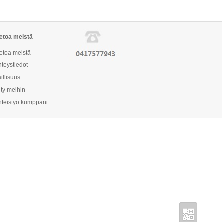
ietoa meistä
ietoa meistä
hteystiedot
illisuus
ity meihin
hteistyö kumppani