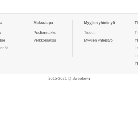
pa
Maksutapa
Myyjien yhteistyö
T
a
Postiennakko
Tiedot
T
alue
Verkkomaksu
Myyjien yhteistyö
Y
ännöt
La
Li
Y
2015-2021 @ Sweetown