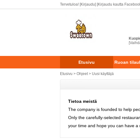
Tervetuloa!
[Kirjaudu]
[Kirjaudu kautta Faceboo
Kuopi
[Vaihd
Etusivu
Ruoan tilauk
Etusivu
>
Ohjeet
>
Uusi käyttäjä
Tietoa meistä
The company is founded to help peopl
Only the carefully-selected restau
your time and hope you can have a 