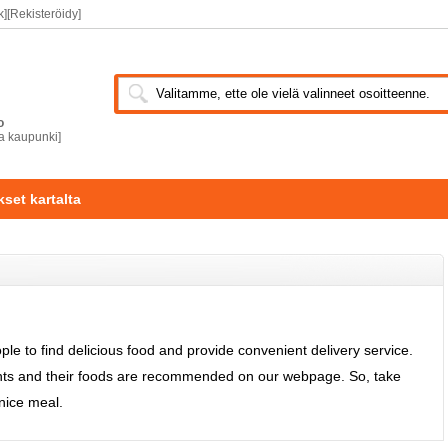
k]
[Rekisteröidy]
o
a kaupunki]
set kartalta
e to find delicious food and provide convenient delivery service.
rants and their foods are recommended on our webpage. So, take
nice meal.