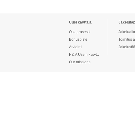
Uusi käyttäjä
Jakeluta
Ostoprosessi
Jakeluaik
Bonuspiste
Toimitus 
Arviointi
Jakelusä
F & A Usein kysytty
Our missions