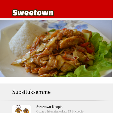
Suosituksemme
Sweetown Kuopio
Osoite：
Itkonniemenkatu 13 B Kuopio