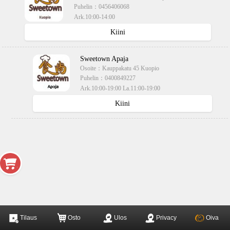
Puhelin：
0456406068
Ark.10:00-14:00
käteisellä,kortilla
Kiini
Sweetown Apaja
Osoite：
Kauppakatu 45 Kuopio
Puhelin：
0400849227
Ark.10:00-19:00 La.11:00-19:00
käteisellä,kortilla
Kiini
Tilaus
Osto
Ulos
Privacy
Oiva