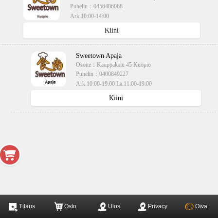
Puhelin：
0456406068
Ark.10:00-14:00
käteisellä,kortilla
Kiini
Sweetown Apaja
Osoite：
Kauppakatu 45 Kuopio
Puhelin：
0400849227
Ark.10:00-19:00 La.11:00-19:00
käteisellä,kortilla
Kiini
Tilaus
Osto
Ulos
Privacy
Oiva