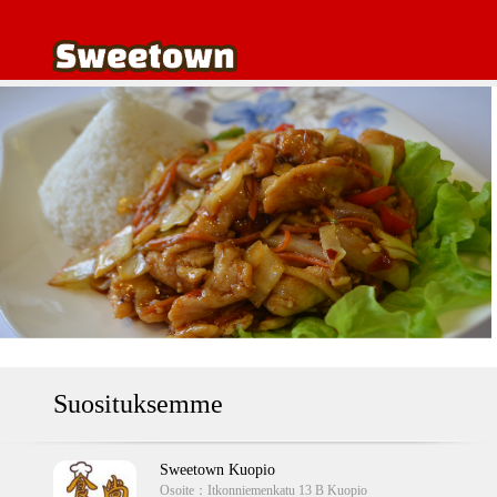
Suosituksemme
Sweetown Kuopio
Osoite：
Itkonniemenkatu 13 B Kuopio