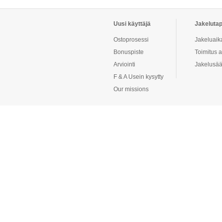
Uusi käyttäjä
Jakeluta
Ostoprosessi
Jakeluaik
Bonuspiste
Toimitus 
Arviointi
Jakelusä
F & A Usein kysytty
Our missions