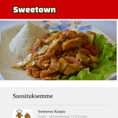
Suosituksemme
Sweetown Kuopio
Osoite：
Itkonniemenkatu 13 B Kuopio