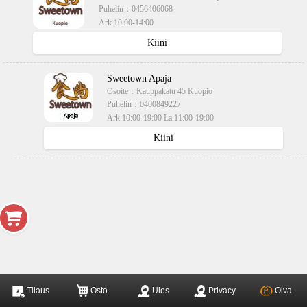
Puhelin：
0456406068
Ark.10:00-14:00
käteisellä,kortilla
Kiini
Sweetown Apaja
Osoite：
Kauppakatu 45 Kuopio
Puhelin：
0400849227
Ark.10:00-19:00 La.11:00-19:00
käteisellä,kortilla
Kiini
Tilaus
Osto
Ulos
Privacy
Oiva